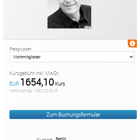
10787 Berlin • Deutschland
office@dda.berlin
+49 (0)30 - 76 76 43 88
+49 (0)30 - 76 76 43 86
Preisgruppen
Öffnungszeiten
Mo-Do 09:00-14:00
Kursgebühr inkl. MwSt.
1654,10
EUR
Kurs
Nettobetrag 1390,00 EUR
Warenkorb
E-Mail
Anrufen
Anfahrt
vCard
QR-Code
Bookmark
Berlin
Kursort