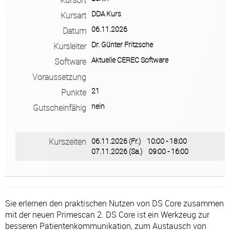
DDA Kurs
Kursart
Facebook
06.11.2026
Datum
Impressum
•
Datenschutz
•
Cookie Einstellungen
•
Kontakt
•
AGB
•
Widerruf
Dr. Günter Fritzsche
Kursleiter
Aktuelle CEREC Software
Software
Verwaltet mit HomepageEasy
Voraussetzung
21
Punkte
nein
Gutscheinfähig
Kurszeiten
06.11.2026 (Fr.) 10:00 - 18:00
07.11.2026 (Sa.) 09:00 - 16:00
Sie erlernen den praktischen Nutzen von DS Core zusammen
mit der neuen Primescan 2. DS Core ist ein Werkzeug zur
besseren Patientenkommunikation, zum Austausch von