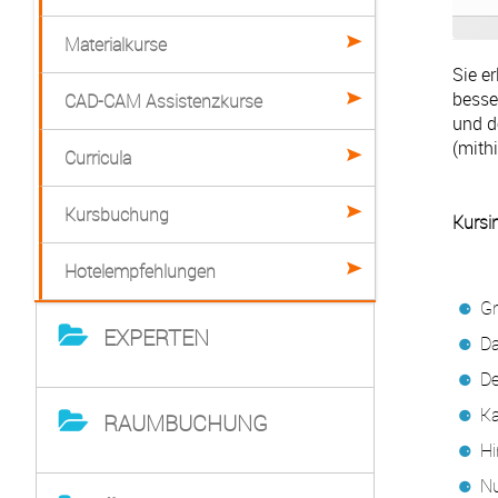
Materialkurse
Sie e
besse
CAD-CAM Assistenzkurse
und d
(mith
Curricula
Kursbuchung
Kursi
Hotelempfehlungen
Gr
EXPERTEN
Da
De
Ka
RAUMBUCHUNG
Hi
Nu