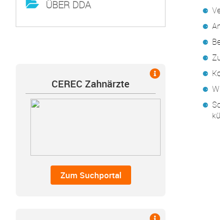
ÜBER DDA
Ve
An
Be
Zu
Ko
CEREC Zahnärzte
Wi
Sc
kü