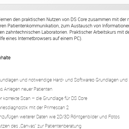
rlernen den praktischen Nutzen von DS Core zusammen mit der n
ren Patientenkommunikation, zum Austausch von Informationen
en zahntechnischen Laboratorien. Praktischer Arbeitskurs mit d
ilfe eines Internetbrowsers auf einem PC).
nhalte
undlagen und notwendige Hard- und Softwareo Grundlagen und 
s Anlegen neuer Patienten
r korrekte Scan – die Grundlage für DS Core
riesdiagnostik mit der Primescan 2
nzufügen weiterer Daten wie 2D/3D Röntgenbilder und Fotos
tzen des „Canvas“ zur Patientenberatung