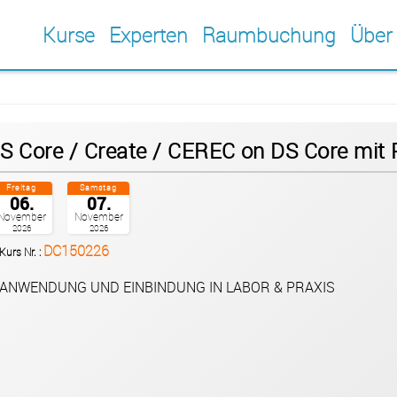
Kurse
Experten
Raumbuchung
Über
S Core / Create / CEREC on DS Core mit
Freitag
Samstag
06.
07.
November
November
2026
2026
DC150226
Kurs Nr. :
ANWENDUNG UND EINBINDUNG IN LABOR & PRAXIS