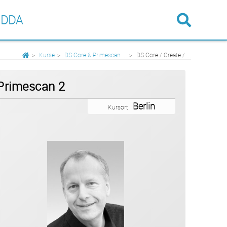
 DDA
Kurse
DS Core & Primescan ...
DS Core / Create / ...
 Primescan 2
Berlin
Kursort