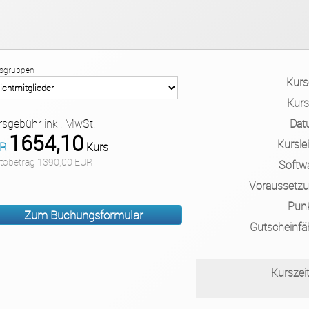
isgruppen
Kurs
Kurs
Dat
rsgebühr inkl. MwSt.
1654,10
Kurslei
R
Kurs
tobetrag 1390,00 EUR
Softw
Voraussetz
Pun
Gutscheinfä
Kurszei