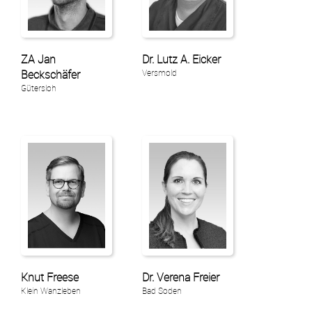
+49 (0)30 - 76 76 43 86
ZA Jan
Dr. Lutz A. Eicker
Öffnungszeiten
Beckschäfer
Versmold
Mo-Do 09:00-14:00
Gütersloh
Warenkorb
E-Mail
Anrufen
Anfahrt
vCard
QR-Code
Bookmark
Facebook
Knut Freese
Dr. Verena Freier
Klein Wanzleben
Bad Soden
Impressum
•
Datenschutz
•
Cookie Einstellungen
•
Kontakt
•
AGB
•
Widerruf