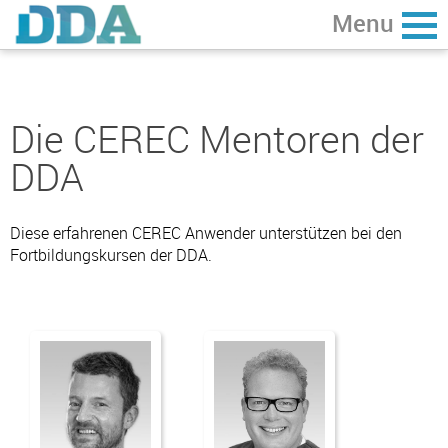
Die CEREC Mentoren der
Home
zurück
DDA
Referenten
Diese erfahrenen CEREC Anwender unterstützen bei den
Mentoren
Fortbildungskursen der DDA.
Digital Dental Academy Berlin GmbH
Katharina-Heinroth-Ufer 1
10787 Berlin • Deutschland
office@dda.berlin
+49 (0)30 - 76 76 43 88