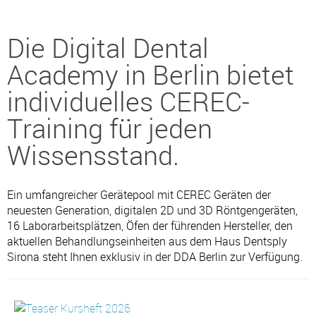
Die Digital Dental
Facebook
Academy in Berlin bietet
Impressum
•
Datenschutz
•
Cookie Einstellungen
•
Kontakt
•
AGB
•
Widerruf
individuelles CEREC-
Verwaltet mit HomepageEasy
Training für jeden
Wissensstand.
Ein umfangreicher Gerätepool mit CEREC Geräten der
neuesten Generation, digitalen 2D und 3D Röntgengeräten,
16 Laborarbeitsplätzen, Öfen der führenden Hersteller, den
aktuellen Behandlungseinheiten aus dem Haus Dentsply
Sirona steht Ihnen exklusiv in der DDA Berlin zur Verfügung.