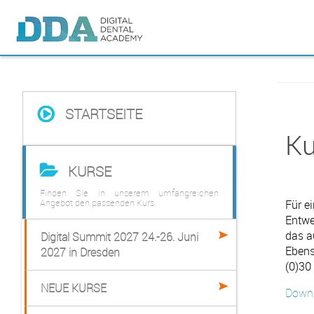
STARTSEITE
Ku
KURSE
Finden SIe in unserem umfangreichen
Für e
Angebot den passenden Kurs.
Entwe
das a
Digital Summit 2027 24.-26. Juni
Ebens
2027 in Dresden
(0)30
NEUE KURSE
Down