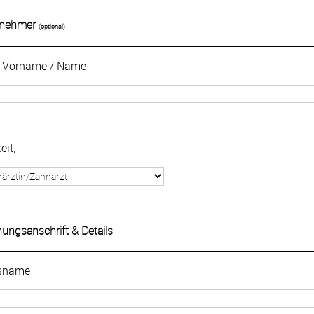
ilnehmer
(optional)
 / Vorname / Name
eit;
ungsanschrift & Details
isname