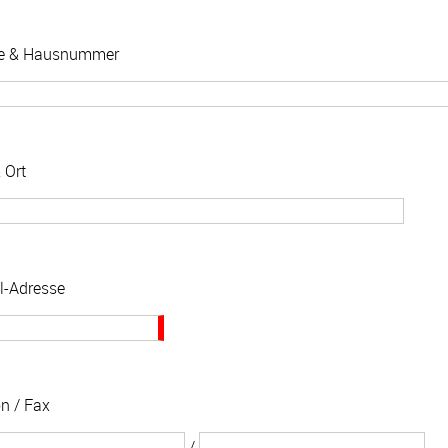
ße & Hausnummer
 Ort
l-Adresse
on / Fax
/